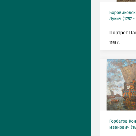
Боровиковс
Лукич (1757 -
Портрет Пав
1798 г.
Горбатов Ко
Иванович (18