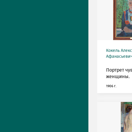
Кокель Алек
Афанасьевич 
Портрет чу
женщины.
1906 г.