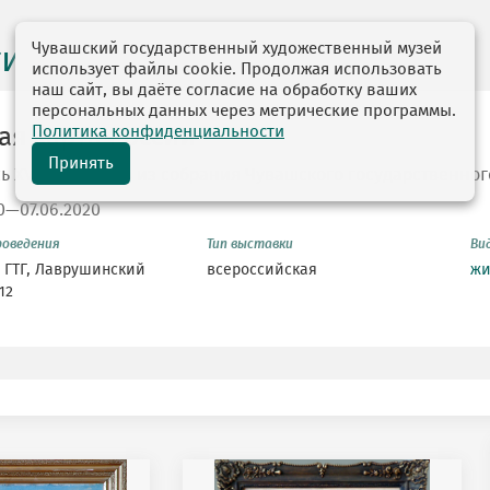
Чувашский государственный художественный музей
ги выставок
использует файлы cookie. Продолжая использовать
наш сайт, вы даёте согласие на обработку ваших
персональных данных через метрические программы.
Политика конфиденциальности
ая карта России
Принять
 XVIII -XX веков из собрания Чувашского государственно
20—07.06.2020
роведения
Тип выставки
Ви
 ГТГ, Лаврушинский
всероссийская
жи
 12