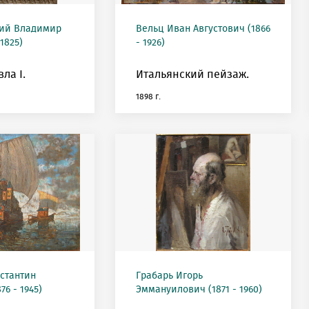
кий Владимир
Вельц Иван Августович (1866
 1825)
- 1926)
ла I.
Итальянский пейзаж.
1898 г.
нстантин
Грабарь Игорь
76 - 1945)
Эммануилович (1871 - 1960)