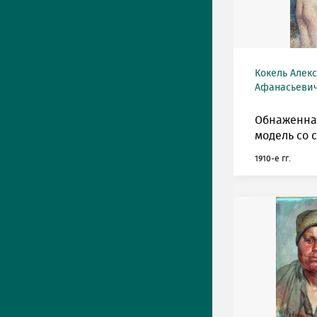
Кокель Алек
Афанасьевич 
Обнаженна
модель со 
1910-е гг.