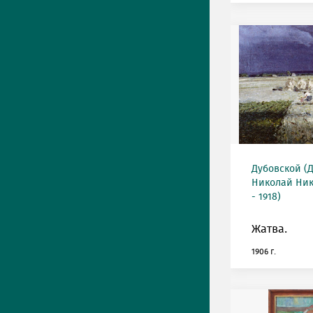
Дубовской (
Николай Ник
- 1918)
Жатва.
1906 г.