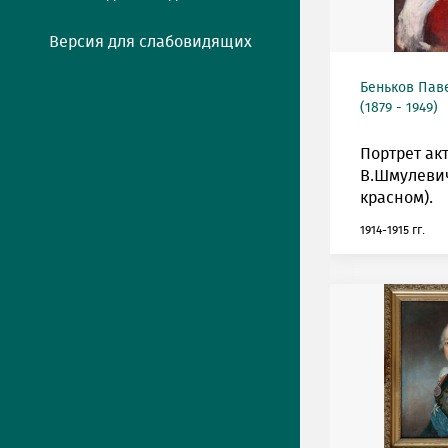
Версия для слабовидящих
Беньков Пав
(1879 - 1949)
Портрет ак
В.Шмулевич
красном).
1914-1915 гг.