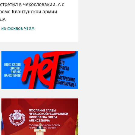
стретил в Чехословакии. А с
згроме Квантунской армии
ду.
й из фондов ЧГХМ
НИ ДНЯ БЕЗ ДАТЫ...
08 августа
ВСЕМИРНЫЙ ДЕНЬ
КОШЕК