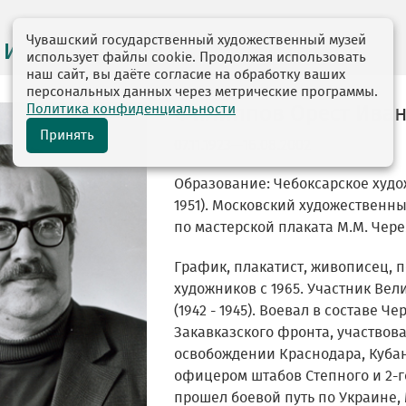
Чувашский государственный художественный музей
 и персоналии
использует файлы cookie. Продолжая использовать
наш сайт, вы даёте согласие на обработку ваших
персональных данных через метрические программы.
Политика конфиденциальности
Филиппов Орест Ива
Принять
07.11.1923—16.08.2002
Образование: Чебоксарское худо
1951). Московский художественны
по мастерской плаката М.М. Черем
График, плакатист, живописец, п
художников с 1965. Участник Ве
(1942 - 1945). Воевал в составе 
Закавказского фронта, участвова
освобождении Краснодара, Кубани
офицером штабов Степного и 2-г
прошел боевой путь по Украине,