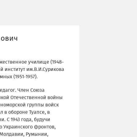
нович
жественное училище (1948-
й институт им.В.И.Сурикова
ных (1951-1957).
едагог. Член Союза
ликой Отечественной войны
Черноморской группы войск
л в обороне Туапсе, в
. С 1943 года, будучи
о Украинского фронтов,
 Молдавии, Румынии,