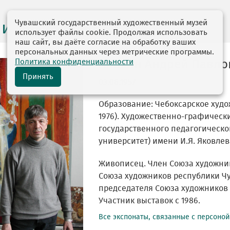
Чувашский государственный художественный музей
 и персоналии
использует файлы cookie. Продолжая использовать
наш сайт, вы даёте согласие на обработку ваших
персональных данных через метрические программы.
Политика конфиденциальности
Анохин Андрей Павло
Принять
03.06.1957
Образование: Чебоксарское худо
1976). Художественно-графическ
государственного педагогическо
университет) имени И.Я. Яковлева
Живописец. Член Союза художник
Союза художников республики Чу
председателя Союза художников 
Участник выставок с 1986.
Все экспонаты, связанные с персоно