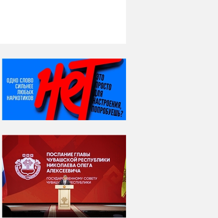
НИ ДНЯ БЕЗ ДАТЫ...
07 августа
Я встретил вас – и
всё былое...