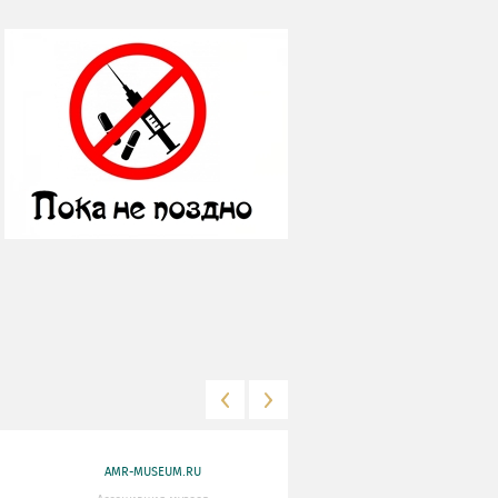
AMR-MUSEUM.RU
WWW.MKRF.RU