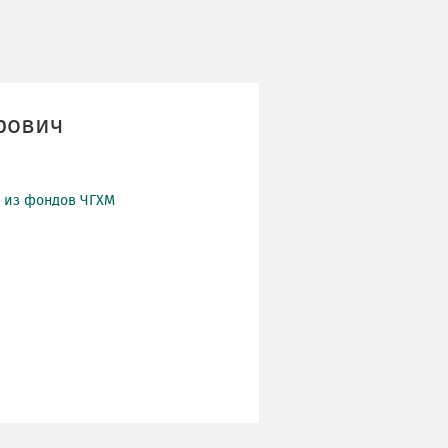
рович
й из фондов ЧГХМ