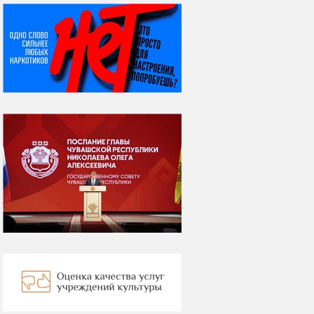
НИ ДНЯ БЕЗ ДАТЫ...
07 августа
Я встретил вас – и
всё былое...