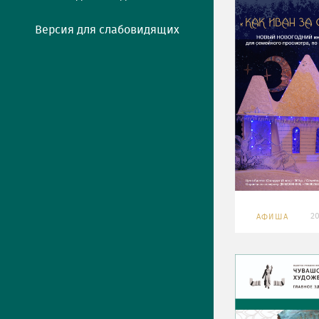
Версия для слабовидящих
20
АФИША