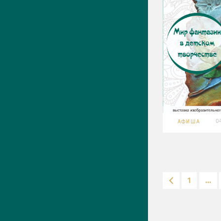
04
АФИША
1
...