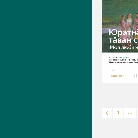
02
АФИША
1
...