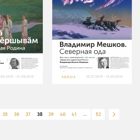
.08.2019 - 01.09.2019
18.07.2019 - 15.09.2019
АФИША
35
36
37
38
39
40
41
...
52