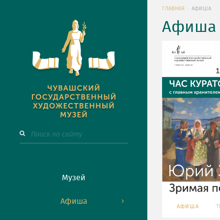
ГЛАВНАЯ
АФИША
Афиша 
Музей
Афиша
1
АФИША