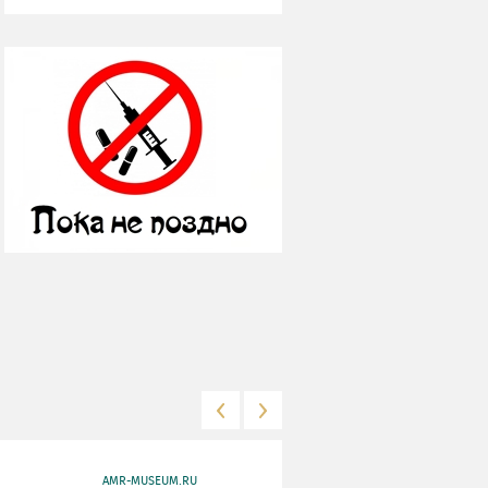
AMR-MUSEUM.RU
WWW.MKRF.RU