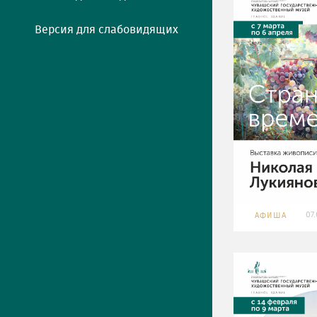
Версия для слабовидящих
07
АФИША