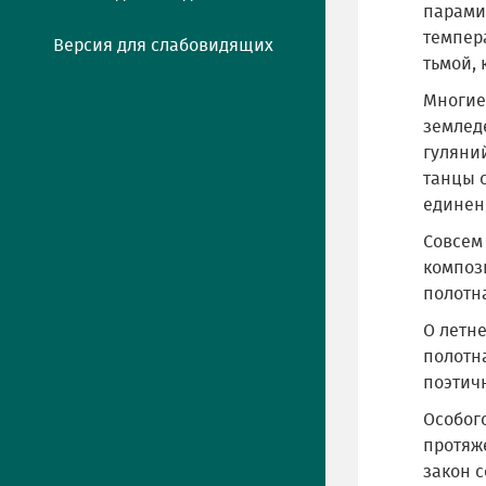
парами,
темпер
Версия для слабовидящих
тьмой, 
Многие
землед
гуляний
танцы 
единен
Совсем
композ
полотна
О летн
полотна
поэтич
Особог
протяж
закон 