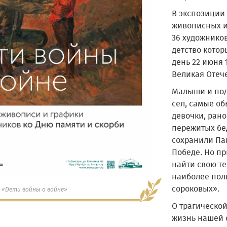
В экспозиции 
живописных и
36 художников
детство котор
день 22 июня 
Великая Отеч
Малыши и под
сел, самые о
девочки, ран
пережитых бед
сохранили Па
Победе. Но пр
найти свою те
наиболее пол
сороковых».
 «Дети войны о войне»
О трагической
жизнь нашей 