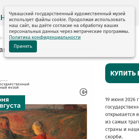
Чувашский государственный художественный музей
на месяц
использует файлы cookie. Продолжая использовать
наш сайт, вы даёте согласие на обработку ваших
персональных данных через метрические программы.
Политика конфиденциальности
26—30.08.2026
Принять
авка «Дети войны о войне»
19 июня 2026 
государствен
откры
в
ается
в
из самых траг
страны и наше
скорби.