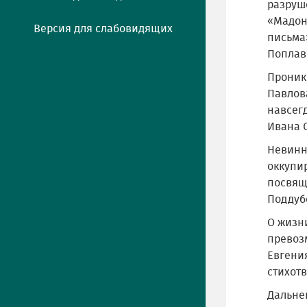
разруш
«Мадонн
Версия для слабовидящих
письма
Поплав
Проник
Павлова
навсег
Ивана 
Невинн
оккупи
посвящ
Поддуб
О жизни
превоз
Евгени
стихот
Дальне