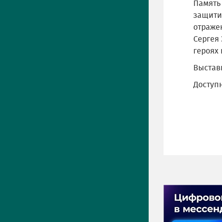
Память
защити
отраже
Сергея 
героях 
Выстав
Доступ