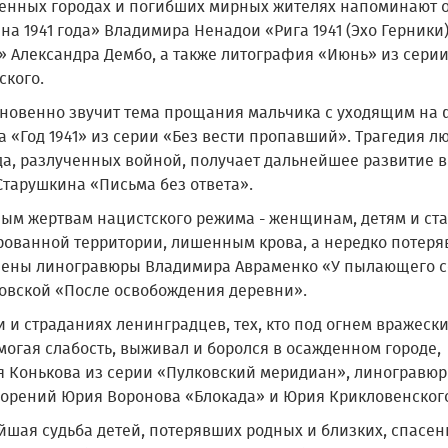
енных городах и погибших мирных жителях напоминают оф
а 1941 года» Владимира Ненадои «Рига 1941 (Эхо Герники
» Александра Дембо, а также литография «Июнь» из серии
ского.
новенно звучит тема прощания мальчика с уходящим на ф
 «Год 1941» из серии «Без вести пропавший». Трагедия лю
да, разлученных войной, получает дальнейшее развитие в
Старушкина «Письма без ответа».
ым жертвам нацистского режима - женщинам, детям и ст
рованной территории, лишенным крова, а нередко потеря
ены линогравюры Владимира Авраменко «У пылающего с
овской «После освобождения деревни».
 и страданиях ленинградцев, тех, кто под огнем вражески
могая слабость, выживал и боролся в осажденном городе
я Конькова из серии «Пулковский меридиан», линогравюр
ворений Юрия Воронова «Блокада» и Юрия Крикловенского
йшая судьба детей, потерявших родных и близких, спасе