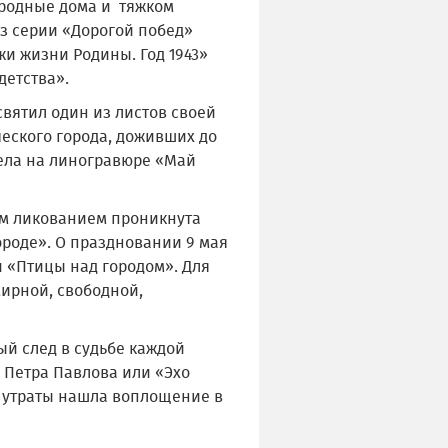
 родные дома и тяжком
з серии «Дорогой побед»
жи жизни Родины. Год 1943»
детства».
вятил один из листов своей
еского города, доживших до
ела на линогравюре «Май
ым ликованием проникнута
ороде». О праздновании 9 мая
 «Птицы над городом». Для
мирной, свободной,
ый след в судьбе каждой
» Петра Павлова или «Эхо
ь утраты нашла воплощение в