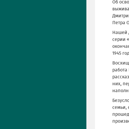
Об осв
выжива
Дмитри
Петра О
Нашей 
серии 
оконча
1945 го
Восхищ
работа
расска
них, п
наполн
Безусл
семьи, 
прошед
произв