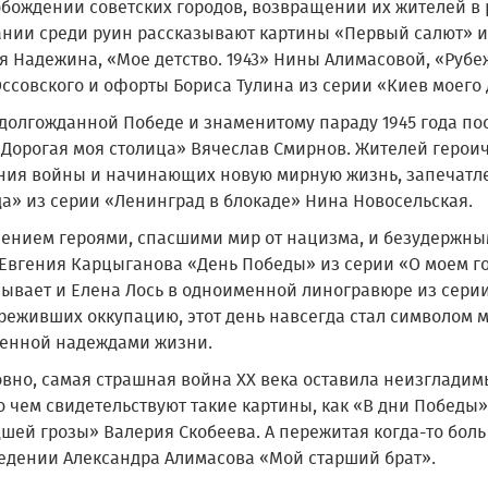
обождении советских городов, возвращении их жителей в
нии среди руин рассказывают картины «Первый салют» и
я Надежина, «Мое детство. 1943» Нины Алимасовой, «Рубе
ссовского и офорты Бориса Тулина из серии «Киев моего 
долгожданной Победе и знаменитому параду 1945 года пос
«Дорогая моя столица» Вячеслав Смирнов. Жителей героич
ния войны и начинающих новую мирную жизнь, запечатл
да» из серии «Ленинград в блокаде» Нина Новосельская.
ением героями, спасшими мир от нацизма, и безудержн
 Евгения Карцыганова «День Победы» из серии «О моем г
зывает и Елена Лось в одноименной линогравюре из серии
ереживших оккупацию, этот день навсегда стал символом 
енной надеждами жизни.
овно, самая страшная война XX века оставила неизгладим
о чем свидетельствуют такие картины, как «В дни Победы
шей грозы» Валерия Скобеева. А пережитая когда-то бол
едении Александра Алимасова «Мой старший брат».