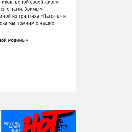
ников, ценой своей жизни
тся с нами. Зримым
иной из триптиха «Память» и
 пока мы помним о наших
лой
Родины
».
НИ ДНЯ БЕЗ ДАТЫ...
08 августа
ВСЕМИРНЫЙ ДЕНЬ