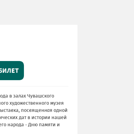
года в залах Чувашского
ного художественного музея
ыста
в
ка, пос
в
ящен
на
я одной
ических дат в истории нашей
го народа - Дню памяти и