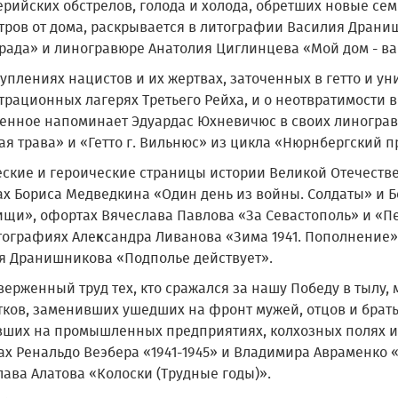
ерийских обстрелов, голода и холода, обретших новые сем
тров от дома, раскрывается в литографии Василия Драни
рада» и линогравюре Анатолия Циглинцева «Мой дом - ваш 
уплениях нацистов и их жертвах, заточенных в гетто и у
рационных лагерях Третьего Рейха, и о неотвратимости в
енное напоминает Эдуардас Юхневичюс в своих линограв
я трава» и «Гетто г. Вильнюс» из цикла «Нюрнбергский п
еские и героические страницы истории Великой Отечеств
ах Бориса Медведкина «Один день из войны. Солдаты» и 
ищи», офортах Вячеслава Павлова «За Севастополь» и «Пе
тографиях Але
к
сандра Ливанова «Зима 1941. Пополнение»,
я Дранишникова «Подполье действует».
верженный труд тех, кто сражался за нашу Победу в тылу
тков, заменивших ушедших на фронт мужей, отцов и брать
вших на промышленных предприятиях, колхозных полях и
х Ренальдо Веэбера «1941-1945» и Владимира Авраменко «
ава Алатова «Колоски (Трудные годы)».