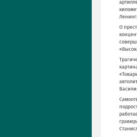
артилл
киломе
Ленинг
О прест
концент
соверш
«Высока
Трагич
картин
«Товар
автоли
Васили
Самоот
подрос
работа
гравюра
Станисл