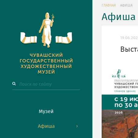
ГЛАВНАЯ
АФИША
Афиша 
19.06.20
Выст
Музей
Афиша