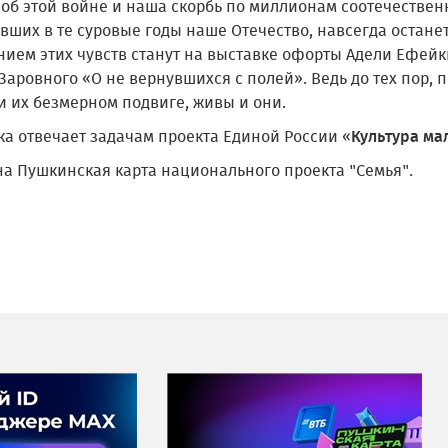
 об этой войне и наша скорбь по миллионам соотечествен
вших в те суровые годы наше Отечество, навсегда остане
нием этих чувств станут на выставке офорты Адели Ефейк
Заровного «О не вернувшихся с полей». Ведь до тех пор,
и их безмерном подвиге, живы и они.
ка отвечает задачам проекта Единой России «
Культура
ма
на Пушкинская карта национального проекта "Семья".