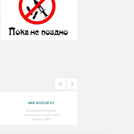
AMR-MUSEUM.RU
WWW.MKRF.RU
Ассоциация музеев
Министерство Культуры
центрального региона
Российской Федерации
России -АМР