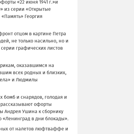
орты «22 июня 1941 г.»и
)» из серии «Открытые
 «Память» Георгия
ронт отцом в картине Петра
дей, не только насильно, но и
 серии графических листов
арикам, оказавшимся на
вшим всех родных и близких,
ела» и Людмилы
х бомб и снарядов, голодая и
, рассказывают офорты
ы Андрея Ушина к сборнику
 «Ленинград в дни блокады».
нных от налетов люфтваффе и