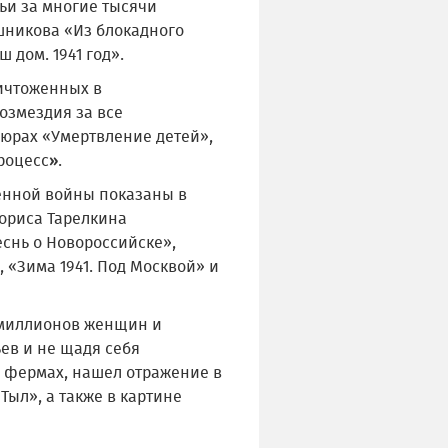
ьи за многие тысячи
шникова «Из блокадного
дом. 1941 год».
ничтоженных в
озмездия за все
юрах «Умертвление детей»,
роцесс
»
.
енной войны показаны в
Бориса Тарелкина
снь о Новороссийске»,
 «Зима 1941. Под Москвой» и
, миллионов женщин и
ев и не щадя себя
 фермах, нашел отражение в
Тыл», а также в картине