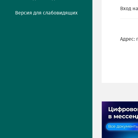
Вход н
Версия для слабовидящих
Адрес: 