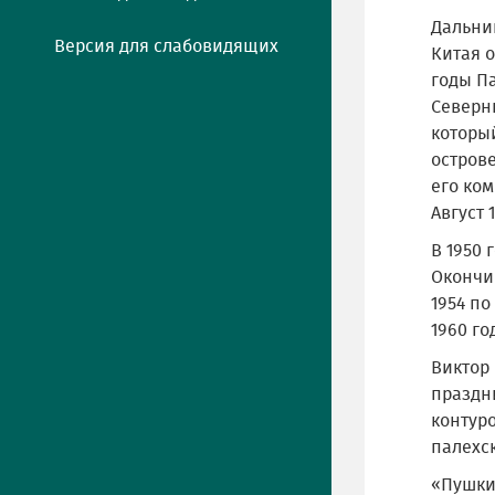
Дальний
Версия для слабовидящих
Китая о
годы Па
Северн
который
острове
его ком
Август 
В 1950 
Окончив
1954 по
1960 го
Виктор
праздн
контур
палехс
«Пушки