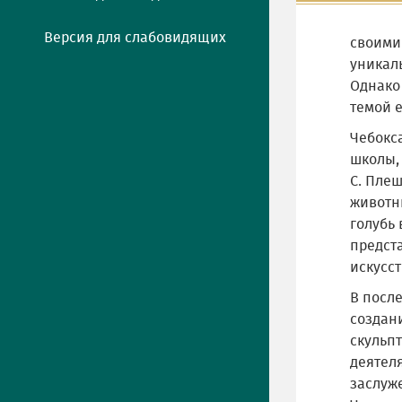
Версия для слабовидящих
своими
уникал
Однако 
темой е
Чебокс
школы,
С. Пле
животны
голубь 
предста
искусс
В посл
создан
скульп
деятеля
заслуж