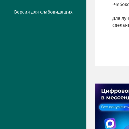
-Чебокс
Версия для слабовидящих
Для лу
сделан