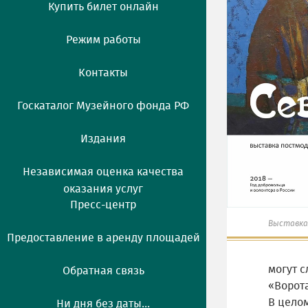
Купить билет онлайн
Режим работы
Контакты
Госкаталог Музейного фонда РФ
Издания
Независимая оценка качества
оказания услуг
Пресс-центр
Выставка
Предоставление в аренду площадей
могут с
Обратная связь
«Ворот
В цело
Ни дня без даты...