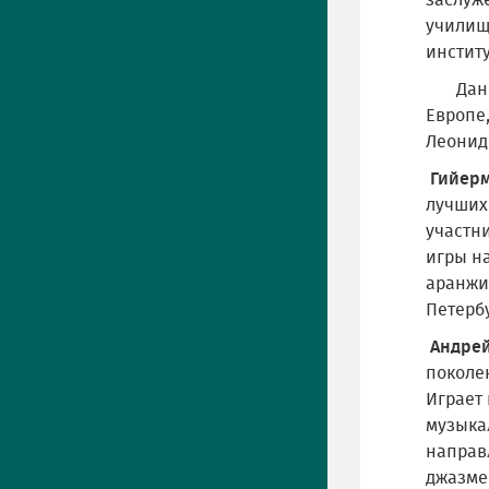
заслуж
училище
институ
Данил 
Европе
Леонид
Гийерм
лучших
участн
игры на
аранжи
Петербу
Андре
поколе
Играет 
музыкал
направ
джазме