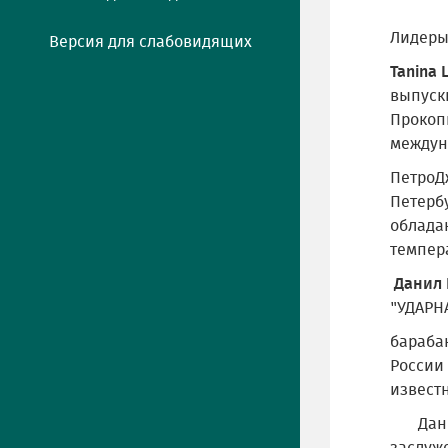
Лидеры
Версия для слабовидящих
Tanina 
выпускн
Прокопь
междуна
ПетроДж
Петербу
облада
темпер
Данил
"УДАРН
барабан
России
известн
Данил 