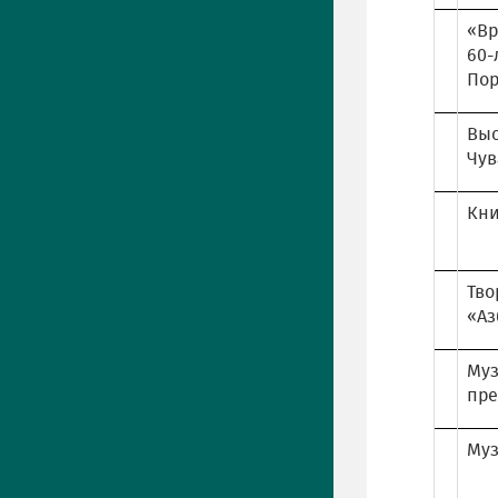
«Вр
60-
Пор
Выс
Чув
Кни
Тво
«Аз
Муз
пре
Муз