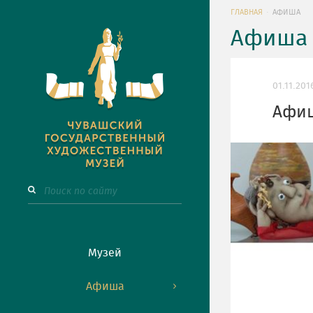
ГЛАВНАЯ
АФИША
Афиша 
01.11.201
Афиш
Музей
Афиша