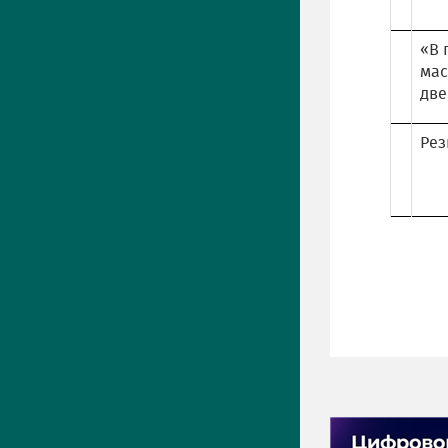
«В 
мас
две
Рез