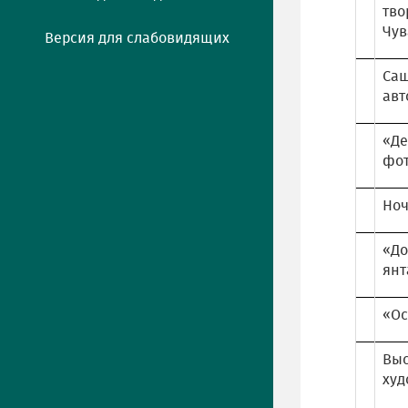
тво
Чув
Версия для слабовидящих
Саш
авт
«Де
фот
Ноч
«До
янт
«Ос
Выс
худ