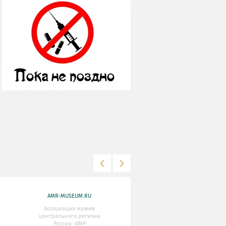
AMR-MUSEUM.RU
WWW.MKRF.RU
Ассоциация музеев
Министерство Культуры
центрального региона
Российской Федерации
России -АМР