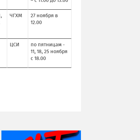
– с 11.00 до 13.00
,
ЧГХМ
27 ноября в
х
12.00
ЦСИ
по пятницам -
11, 18, 25 ноября
с 18.00